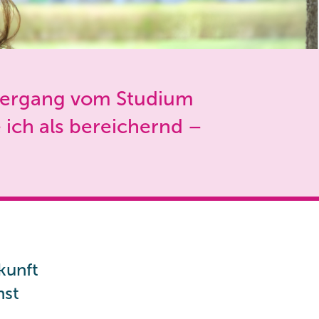
 Übergang vom Studium
ich als bereichernd –
kunft
nst