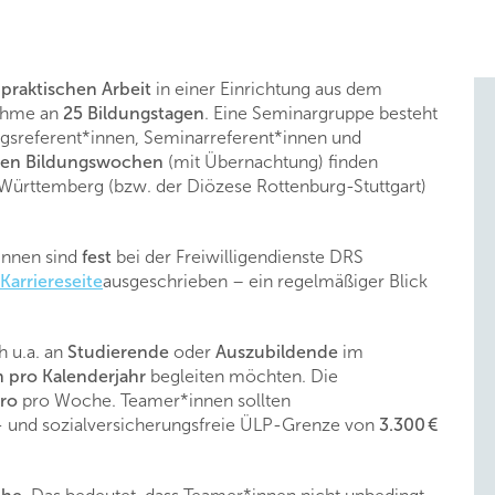
r
praktischen Arbeit
in einer Einrichtung aus dem
nahme an
25 Bildungstagen
. Eine Seminargruppe besteht
ungsreferent*innen, Seminarreferent*innen und
gen Bildungswochen
(mit Übernachtung) finden
Württemberg (bzw. der Diözese Rottenburg-Stuttgart)
innen sind
fest
bei der Freiwilligendienste DRS
Karriereseite
ausgeschrieben – ein regelmäßiger Blick
h u.a. an
Studierende
oder
Auszubildende
im
pro Kalenderjahr
begleiten möchten. Die
uro
pro Woche. Teamer*innen sollten
r- und sozialversicherungsfreie ÜLP-Grenze von
3.300 €