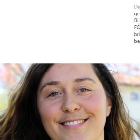
Da
ge
Bi
FÖ
br
be