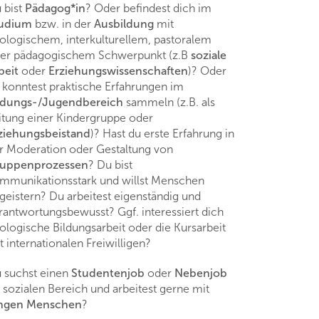
 bist
Pädagog*in
? Oder befindest dich im
tudium
bzw. in der
Ausbildung
mit
ologischem, interkulturellem, pastoralem
er pädagogischem Schwerpunkt (z.B
soziale
beit
oder
Erziehungswissenschaften
)? Oder
 konntest praktische Erfahrungen im
ldungs-/Jugendbereich
sammeln (z.B. als
itung einer Kindergruppe oder
ziehungsbeistand
)? Hast du erste Erfahrung in
r Moderation oder Gestaltung von
uppenprozessen
? Du bist
mmunikationsstark und willst Menschen
geistern? Du arbeitest eigenständig und
rantwortungsbewusst? Ggf. interessiert dich
ologische Bildungsarbeit oder die Kursarbeit
t internationalen Freiwilligen?
 suchst einen
Studentenjob
oder
Nebenjob
 sozialen Bereich und arbeitest gerne mit
ngen Menschen
?