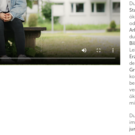
Du
S
ök
od
Ar
du
Bi
Le
Er
de
Gr
ko
be
ve
ök
mi
Du
im
ju