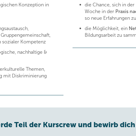
ogischen Konzeption in
die Chance,
sich in der
Woche in der
Praxis n
so neue Erfahrungen z
ngsaustausch,
die Möglichkeit, ein
Ne
r Gruppengemeinschaft,
Bildungsarbeit zu sam
n sozialer Kompetenz
ogische, nachhaltige &
nterkulturelle Themen,
 mit Diskriminierung
rde Teil der Kurscrew und bewirb dich