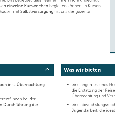
che.
Das bedeutet, dass Teamer*innen nicht unbedingt
auch
einzelne Kurswochen
begleiten können. In Kursen
shäuser mit
Selbstversorgung
) ist uns der gezielte
Was wir bieten
pen inkl. Übernachtung
eine angemessenes Ho
die Erstattung der Rei
Übernachtung und Verp
erent*innen bei der
en Durchführung der
eine abwechslungsreic
Jugendarbeit,
die ideal